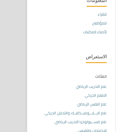
المعلومات
للقراء
للمؤلفين
لأمناء المكتبات
الاستعراض
الفئات
علم التدريب الرياضي
التعلم الحركي
علم النفس الرياضي
علم البـــايـــوميــكانيــك والتحليل الحركي
علم فســـيولوجيا التدريب الرياضي
الاختبارات والقياس