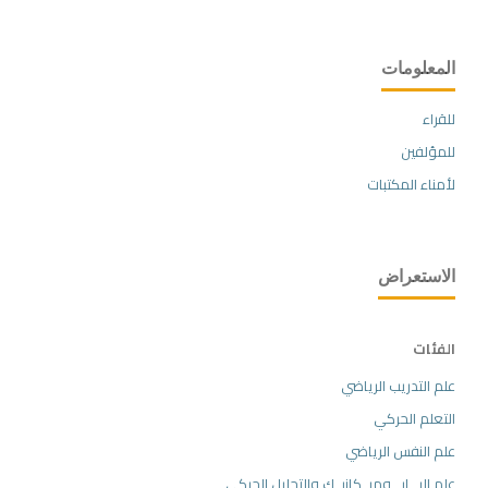
المعلومات
للقراء
للمؤلفين
لأمناء المكتبات
الاستعراض
الفئات
علم التدريب الرياضي
التعلم الحركي
علم النفس الرياضي
علم البـــايـــوميــكانيــك والتحليل الحركي